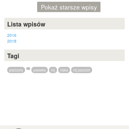
Pokaż starsze wpisy
Lista wpisów
2016
2018
Tagi
pszczoły
pasieka
rój
rójka
rój pszczół