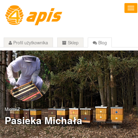
Profil użytkownika
Sklep
Blog
MichalZ
Pasieka Michała