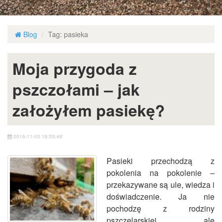
Blog
Tag: pasieka
Moja przygoda z
pszczołami – jak
założyłem pasiekę?
2016-11-03 16:55:48
Pasieki przechodzą z
pokolenia na pokolenie –
przekazywane są ule, wiedza i
doświadczenie. Ja nie
pochodzę z rodziny
pszczelarskiej, ale