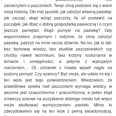
zamarzyłem o pszczołach. Teraz chcę podzielić się z wami
moją historią. Oto mój sposób, jak założyć własną pasiekę:
jak zacząć, skąd wziąć pszczoły, ile uli postawić na
początek, jak dbać o dobrą gospodarkę pasieczną i o czym
jeszcze pamiętać. Skąd pomysł na pasiekę? Gdy
wspomniałem znajomym i rodzinie, że chcę założyć
pasiekę, patrzyli na mnie raczej dziwnie. No bo, jak to tak:
bez fachowej wiedzy, bez studiów pszczelarskich czy
choćby nawet technikum, bez krztyny rozeznania w
temacie i umiejętności, a jedynie z wybujałym
marzeniem… Ot, człowiek z miasta wpadł nagle na
szalony pomysł. Czy szalony? Być może, ale udało mi się i
ten wpis jest tego potwierdzeniem. Wiedziałem, że
prawidłowa opieka nad pszczołami wymaga wiedzy, w
sezonie jest czasochłonna i pracochłonna, a jeden błąd
zniweczy szanse na pozyskanie dobrego miodu lub wręcz
może skutkować wyniszczeniem pasieki. Mimo to
zdecydowałem się na ten krok z pełną świadomością.