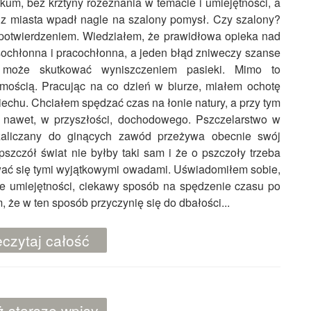
kum, bez krztyny rozeznania w temacie i umiejętności, a
z miasta wpadł nagle na szalony pomysł. Czy szalony?
o potwierdzeniem. Wiedziałem, że prawidłowa opieka nad
ochłonna i pracochłonna, a jeden błąd zniweczy szanse
może skutkować wyniszczeniem pasieki. Mimo to
mością. Pracując na co dzień w biurze, miałem ochotę
echu. Chciałem spędzać czas na łonie natury, a przy tym
 nawet, w przyszłości, dochodowego. Pszczelarstwo w
 zaliczany do ginących zawód przeżywa obecnie swój
szczół świat nie byłby taki sam i że o pszczoły trzeba
wać się tymi wyjątkowymi owadami. Uświadomiłem sobie,
we umiejętności, ciekawy sposób na spędzenie czasu po
 że w ten sposób przyczynię się do dbałości...
czytaj całość
 starsze wpisy