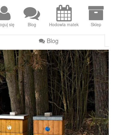
oguj się
Blog
Hodowla matek
Sklep
Blog