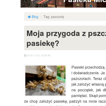
Blog
Tag: pszczoły
Moja przygoda z pszc
pasiekę?
2016-11-03 16:55:48
Pasieki przechodzą 
i doświadczenie. Ja
pszczołach. Teraz c
jak założyć własną p
na początek, jak 
pamiętać. Skąd pom
że chcę założyć pasiekę, patrzyli na mnie racz