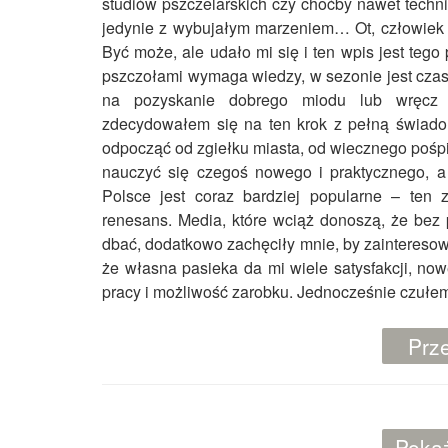
studiów pszczelarskich czy choćby nawet techni
jedynie z wybujałym marzeniem… Ot, człowiek 
Być może, ale udało mi się i ten wpis jest teg
pszczołami wymaga wiedzy, w sezonie jest czas
na pozyskanie dobrego miodu lub wręcz 
zdecydowałem się na ten krok z pełną świado
odpocząć od zgiełku miasta, od wiecznego pośpi
nauczyć się czegoś nowego i praktycznego, a
Polsce jest coraz bardziej popularne – ten
renesans. Media, które wciąż donoszą, że bez p
dbać, dodatkowo zachęciły mnie, by zaintereso
że własna pasieka da mi wiele satysfakcji, no
pracy i możliwość zarobku. Jednocześnie czułem,
Prze
Pokaż