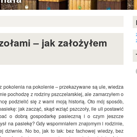
zołami – jak założyłem
z pokolenia na pokolenie – przekazywane są ule, wiedza
 nie pochodzę z rodziny pszczelarskiej, ale zamarzyłem o
hcę podzielić się z wami moją historią. Oto mój sposób,
asiekę: jak zacząć, skąd wziąć pszczoły, ile uli postawić
dbać o dobrą gospodarkę pasieczną i o czym jeszcze
ysł na pasiekę? Gdy wspomniałem znajomym i rodzinie,
ej dziwnie. No bo, jak to tak: bez fachowej wiedzy, bez