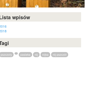
Lista wpisów
2016
2018
Tagi
pszczoły
pasieka
rój
rójka
rój pszczół